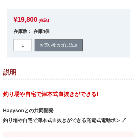
¥
19,800
(税込)
在庫4個
津
お買い物カゴに追加
本
式
血
抜
説明
き
ポ
ン
プ
釣り場や自宅で津本式血抜きができる!
[充
電
Hapysonとの共同開発
式]
個
釣り場や自宅で津本式血抜きができる充電式電動ポンプ