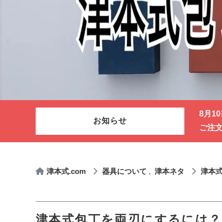
8月1
お知らせ
ご注
津本式.com
器具について
津本ネタ
津本
津本式包丁を両刃にするには？