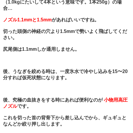
（1.0kgにたいして4本という意味です。1本250g）の場
合…
ノズル1.1mmと1.5mm
があればいいですね。
切った頭側の神経の穴より1.5mmで勢いよく飛ばしてくだ
さい。
尻尾側は1.1mmしか通用しません。
後、うなぎを絞める時は、一度氷水で冷やし込みを15〜20
分すれば仮死状態になります。
後、究極の血抜きをする時にあれば便利なのが
小物用高圧
ノズル
です。
これを切った首の背骨下から差し込んでから、ギュギュと
なんどか絞り押し出します。