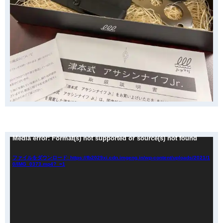
動
Media error: Format(s) not supported or source(s) not found
画
プ
ファイルをダウンロード: https://fb2029xi.cdn.imgeng.in/wp-content/uploads/2021/1
0/IMG_0373.mp4?_=1
レ
ー
ヤ
ー