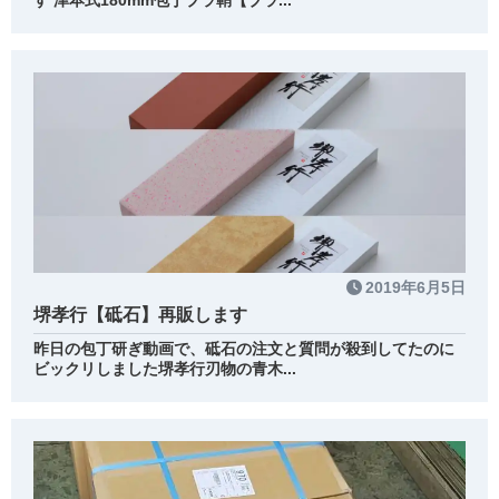
す 津本式180mm包丁プラ鞘【ブラ...
2019年6月5日
堺孝行【砥石】再販します
昨日の包丁研ぎ動画で、砥石の注文と質問が殺到してたのに
ビックリしました堺孝行刃物の青木...