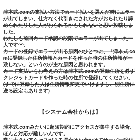
津本式.comの支払い方法でカード払いを選んだ時にエラー
が出てしまい、仕方なく代引きにされた方がおられたり諦
められたりした人がおられるかもしれないと思い投稿しま
した。
わたしも前回カード承認の段階でエラーが出てしまった一
人です^^;
カードの登録でエラーが出る原因のひとつに、「津本式.co
mに登録した住所情報とカードを作った時の住所情報が一
致しない」というのが主な原因と思われます。
カード支払いをお考えの方は津本式.comの登録住所を必ず
クレジットカードを作った時の住所で登録してください。
(すでに登録した人は住所情報変更でいけますし、別住所に
送る設定もあります)
【システム会社からは】
津本式.comみたいに超短期的にアクセスが集中する場合、
ほんと対応が難しいんです。